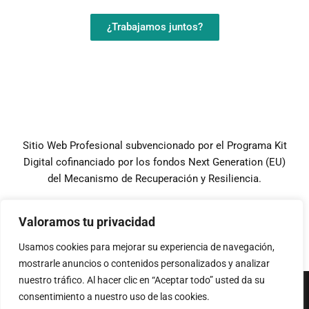
¿Trabajamos juntos?
Sitio Web Profesional subvencionado por el Programa Kit
Digital cofinanciado por los fondos Next Generation (EU)
del Mecanismo de Recuperación y Resiliencia.
Valoramos tu privacidad
Usamos cookies para mejorar su experiencia de navegación,
mostrarle anuncios o contenidos personalizados y analizar
nuestro tráfico. Al hacer clic en “Aceptar todo” usted da su
conexa® y conexatrade.com son marcas de Trade Gestion
consentimiento a nuestro uso de las cookies.
Outsourcing SL. y TGex Import & Export SL. I
Aviso Legal
–